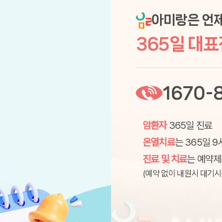
아미랑은 언
365일 대
1670-
암환자
365일 진료
온열치료
는 365일 9
진료 및 치료
는 예약제
(예약 없이 내원시 대기시